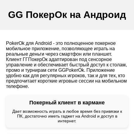
GG ПокерОк на Андроид
PokerOk для Android - это полноценное покерное
мобильное приложение, позволяющее играть на
реальные деньги через смартфон или планшет.
Клиент ГГПокерОк адаптирован под сенсорное
управление и обеспечивает быстрый доступ к столам,
промо и турнирам сети GGPokerOk. Приложение
удобно как для регулярных игроков, так и для тех, кто
предпочитает короткие игровые сессии на мобильном
телефоне.
Покерный клиент в кармане
Дает возможность играть в любое время без привязки к
ПК, достаточно иметь гаджет на Android и доступ в
интернет.