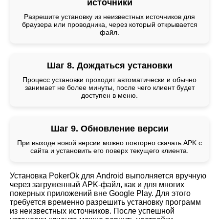
источники
Разрешите установку из неизвестных источников для
браузера или проводника, через который открывается
файл.
Шаг 8. Дождаться установки
Процесс установки проходит автоматически и обычно
занимает не более минуты, после чего клиент будет
доступен в меню.
Шаг 9. Обновление версии
При выходе новой версии можно повторно скачать APK с
сайта и установить его поверх текущего клиента.
Установка PokerOk для Android выполняется вручную
через загруженный APK-файл, как и для многих
покерных приложений вне Google Play. Для этого
требуется временно разрешить установку программ
из неизвестных источников. После успешной