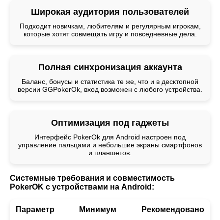
Широкая аудитория пользователей
Подходит новичкам, любителям и регулярным игрокам,
которые хотят совмещать игру и повседневные дела.
Полная синхронизация аккаунта
Баланс, бонусы и статистика те же, что и в десктопной
версии GGPokerOk, вход возможен с любого устройства.
Оптимизация под гаджеты
Интерфейс PokerOk для Android настроен под
управление пальцами и небольшие экраны смартфонов
и планшетов.
Системные требования и совместимость
PokerOK с устройствами на Android:
Параметр
Минимум
Рекомендовано