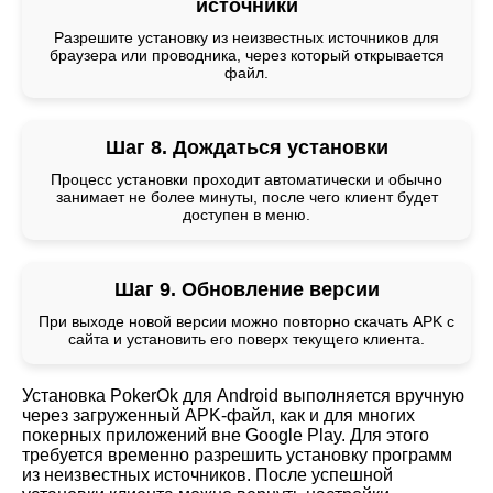
источники
Разрешите установку из неизвестных источников для
браузера или проводника, через который открывается
файл.
Шаг 8. Дождаться установки
Процесс установки проходит автоматически и обычно
занимает не более минуты, после чего клиент будет
доступен в меню.
Шаг 9. Обновление версии
При выходе новой версии можно повторно скачать APK с
сайта и установить его поверх текущего клиента.
Установка PokerOk для Android выполняется вручную
через загруженный APK-файл, как и для многих
покерных приложений вне Google Play. Для этого
требуется временно разрешить установку программ
из неизвестных источников. После успешной