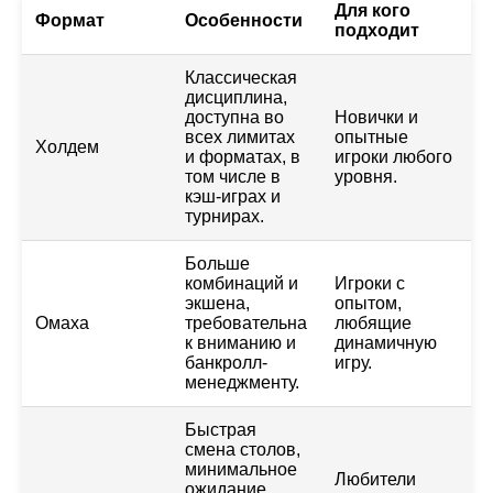
Для кого
Формат
Особенности
подходит
Классическая
дисциплина,
доступна во
Новички и
всех лимитах
опытные
Холдем
и форматах, в
игроки любого
том числе в
уровня.
кэш-играх и
турнирах.
Больше
комбинаций и
Игроки с
экшена,
опытом,
Омаха
требовательна
любящие
к вниманию и
динамичную
банкролл-
игру.
менеджменту.
Быстрая
смена столов,
минимальное
Любители
ожидание