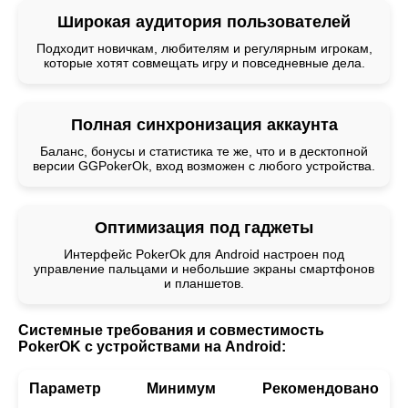
Широкая аудитория пользователей
Подходит новичкам, любителям и регулярным игрокам,
которые хотят совмещать игру и повседневные дела.
Полная синхронизация аккаунта
Баланс, бонусы и статистика те же, что и в десктопной
версии GGPokerOk, вход возможен с любого устройства.
Оптимизация под гаджеты
Интерфейс PokerOk для Android настроен под
управление пальцами и небольшие экраны смартфонов
и планшетов.
Системные требования и совместимость
PokerOK с устройствами на Android:
Параметр
Минимум
Рекомендовано