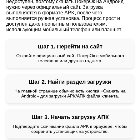
недоступен, поэтому скачать ПокерОк на Андроид
нужно через официальный сайт. Загрузка
выполняется в формате APK, после чего
выполняется ручная установка. Процесс прост и
доступен даже неопытным пользователям,
использующим мобильный телефон или планшет.
Шаг 1. Перейти на сайт
Откройте официальный сайт ПокерОк с мобильного
телефона или другого гаджета.
Шаг 2. Найти раздел загрузки
На главной странице обычно есть кнопка «Скачать на
Android» для загрузки APK/АПК файла клиента.
Шаг 3. Начать загрузку АПК
Подтвердите скачивание файла APK в браузере, чтобы
сохранить установщик на устройство.