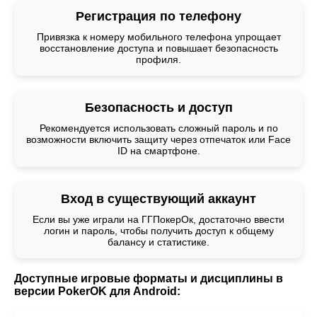
Регистрация по телефону
Привязка к номеру мобильного телефона упрощает
восстановление доступа и повышает безопасность
профиля.
Безопасность и доступ
Рекомендуется использовать сложный пароль и по
возможности включить защиту через отпечаток или Face
ID на смартфоне.
Вход в существующий аккаунт
Если вы уже играли на ГГПокерОк, достаточно ввести
логин и пароль, чтобы получить доступ к общему
балансу и статистике.
Доступные игровые форматы и дисциплины в
версии PokerOK для Android: