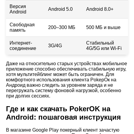
Версия
Android 5.0
Android 8.0+
Android
Свободная
200–300 МБ
500 МБ и выше
память
Интернет-
Стабильный
3G/4G
соединение
4G/5G или Wi-Fi
Даже на относительно старых устройствах мобильное
приложение способно обеспечивать стабильную игру,
хотя мультитейблинг может быть ограничен. Для
комфортного использования клиента PokерОк на
Андроид важно следить за уровнем заряда и не
перегружать систему фоновой нагрузкой, особенно
при долгих сессиях.
Где и как скачать PokerOK на
Android: пошаговая инструкция
В магазине Google Play покерный клиент зачастую