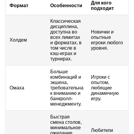
Для кого
Формат
Особенности
подходит
Классическая
дисциплина,
доступна во
Новички и
всех лимитах
опытные
Холдем
и форматах, в
игроки любого
том числе в
уровня.
кэш-играх и
турнирах.
Больше
комбинаций и
Игроки с
экшена,
опытом,
Омаха
требовательна
любящие
к вниманию и
динамичную
банкролл-
игру.
менеджменту.
Быстрая
смена столов,
минимальное
Любители
ожидание