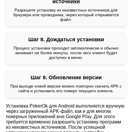
источники
Разрешите установку из неизвестных источников для
браузера или проводника, через который открывается
файл.
Шаг 8. Дождаться установки
Процесс установки проходит автоматически и обычно
занимает не более минуты, после чего клиент будет
доступен в меню.
Шаг 9. Обновление версии
При выходе новой версии можно повторно скачать APK с
сайта и установить его поверх текущего клиента.
Установка PokerOk для Android выполняется вручную
через загруженный APK-файл, как и для многих
покерных приложений вне Google Play. Для этого
требуется временно разрешить установку программ
из неизвестных источников. После успешной