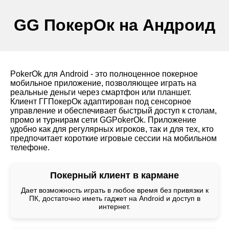
GG ПокерОк на Андроид
PokerOk для Android - это полноценное покерное
мобильное приложение, позволяющее играть на
реальные деньги через смартфон или планшет.
Клиент ГГПокерОк адаптирован под сенсорное
управление и обеспечивает быстрый доступ к столам,
промо и турнирам сети GGPokerOk. Приложение
удобно как для регулярных игроков, так и для тех, кто
предпочитает короткие игровые сессии на мобильном
телефоне.
Покерный клиент в кармане
Дает возможность играть в любое время без привязки к
ПК, достаточно иметь гаджет на Android и доступ в
интернет.