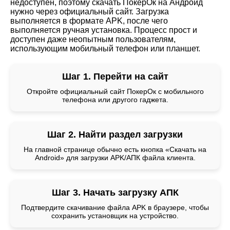
недоступен, поэтому скачать ПокерОк на Андроид
нужно через официальный сайт. Загрузка
выполняется в формате APK, после чего
выполняется ручная установка. Процесс прост и
доступен даже неопытным пользователям,
использующим мобильный телефон или планшет.
Шаг 1. Перейти на сайт
Откройте официальный сайт ПокерОк с мобильного
телефона или другого гаджета.
Шаг 2. Найти раздел загрузки
На главной странице обычно есть кнопка «Скачать на
Android» для загрузки APK/АПК файла клиента.
Шаг 3. Начать загрузку АПК
Подтвердите скачивание файла APK в браузере, чтобы
сохранить установщик на устройство.