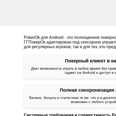
PokerOk для Android - это полноценное покер
ГГПокерОк адаптирован под сенсорное управле
для регулярных игроков, так и для тех, кто пр
Покерный клиент в к
Дает возможность играть в любое время без прив
гаджет на Android и доступ в 
Полная синхронизация 
Баланс, бонусы и статистика те же, что и в дескт
возможен с любого устрой
Системные требования и совместимость Po