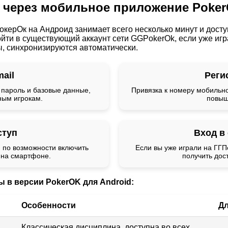
нт через мобильное приложение Poke
ерОк на Андроид занимает всего несколько минут и доступ
ти в существующий аккаунт сети GGPokerOk, если уже игра
ы, синхронизируются автоматически.
ail
Реги
, пароль и базовые данные,
Привязка к номеру мобильн
ным игрокам.
повыш
ступ
Вход в
 по возможности включить
Если вы уже играли на ГГП
D на смартфоне.
получить дос
в версии PokerOK для Android:
Особенности
Дл
Классическая дисциплина, доступна во всех