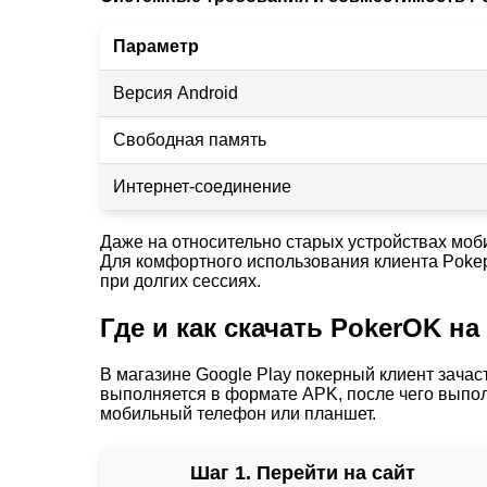
Параметр
Версия Android
Свободная память
Интернет-соединение
Даже на относительно старых устройствах моб
Для комфортного использования клиента Pokер
при долгих сессиях.
Где и как скачать PokerOK н
В магазине Google Play покерный клиент зачас
выполняется в формате APK, после чего выпол
мобильный телефон или планшет.
Шаг 1. Перейти на сайт