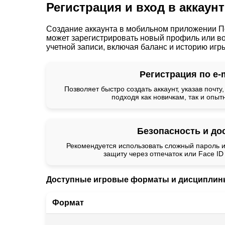
Регистрация и вход в аккау
Создание аккаунта в мобильном приложении Пок
может зарегистрировать новый профиль или вой
учетной записи, включая баланс и историю игр
Регистрация по e-m
Позволяет быстро создать аккаунт, указав почту
подходя как новичкам, так и опыт
Безопасность и до
Рекомендуется использовать сложный пароль и
защиту через отпечаток или Face I
Доступные игровые форматы и дисциплины 
Формат