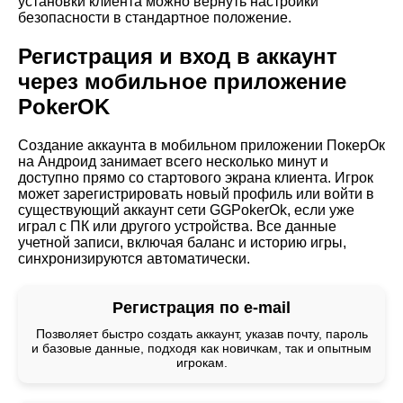
установки клиента можно вернуть настройки
безопасности в стандартное положение.
Регистрация и вход в аккаунт
через мобильное приложение
PokerOK
Создание аккаунта в мобильном приложении ПокерОк
на Андроид занимает всего несколько минут и
доступно прямо со стартового экрана клиента. Игрок
может зарегистрировать новый профиль или войти в
существующий аккаунт сети GGPokerOk, если уже
играл с ПК или другого устройства. Все данные
учетной записи, включая баланс и историю игры,
синхронизируются автоматически.
Регистрация по e-mail
Позволяет быстро создать аккаунт, указав почту, пароль
и базовые данные, подходя как новичкам, так и опытным
игрокам.