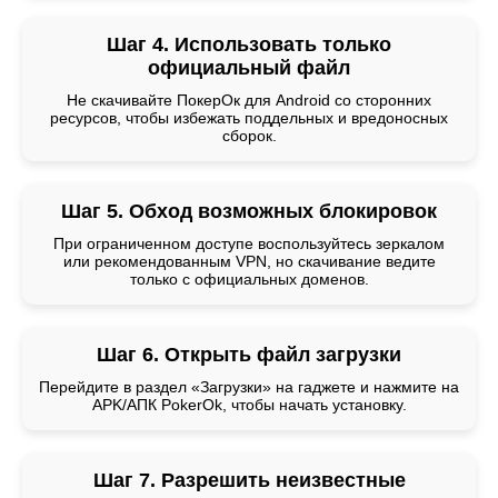
Шаг 4. Использовать только
официальный файл
Не скачивайте ПокерОк для Android со сторонних
ресурсов, чтобы избежать поддельных и вредоносных
сборок.
Шаг 5. Обход возможных блокировок
При ограниченном доступе воспользуйтесь зеркалом
или рекомендованным VPN, но скачивание ведите
только с официальных доменов.
Шаг 6. Открыть файл загрузки
Перейдите в раздел «Загрузки» на гаджете и нажмите на
APK/АПК PokerOk, чтобы начать установку.
Шаг 7. Разрешить неизвестные