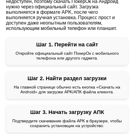
недоступен, поэтому скачать ПокерОк на Андроид
нужно через официальный сайт. Загрузка
выполняется в формате APK, после чего
выполняется ручная установка. Процесс прост и
доступен даже неопытным пользователям,
использующим мобильный телефон или планшет.
Шаг 1. Перейти на сайт
Откройте официальный сайт ПокерОк с мобильного
телефона или другого гаджета.
Шаг 2. Найти раздел загрузки
На главной странице обычно есть кнопка «Скачать на
Android» для загрузки APK/АПК файла клиента.
Шаг 3. Начать загрузку АПК
Подтвердите скачивание файла APK в браузере, чтобы
сохранить установщик на устройство.