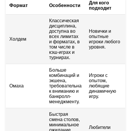
Для кого
Формат
Особенности
подходит
Классическая
дисциплина,
доступна во
Новички и
всех лимитах
опытные
Холдем
и форматах, в
игроки любого
том числе в
уровня.
кэш-играх и
турнирах.
Больше
комбинаций и
Игроки с
экшена,
опытом,
Омаха
требовательна
любящие
к вниманию и
динамичную
банкролл-
игру.
менеджменту.
Быстрая
смена столов,
минимальное
Любители
ожидание