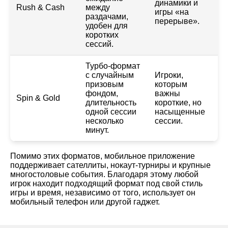
динамики и
Rush & Cash
между
игры «на
раздачами,
перерыве».
удобен для
коротких
сессий.
Турбо-формат
с случайным
Игроки,
призовым
которым
фондом,
важны
Spin & Gold
длительность
короткие, но
одной сессии
насыщенные
несколько
сессии.
минут.
Помимо этих форматов, мобильное приложение
поддерживает сателлиты, нокаут-турниры и крупные
многостоловые события. Благодаря этому любой
игрок находит подходящий формат под свой стиль
игры и время, независимо от того, использует он
мобильный телефон или другой гаджет.