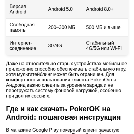
Версия
Android 5.0
Android 8.0+
Android
Свободная
200–300 МБ
500 МБ и выше
память
Интернет-
Стабильный
3G/4G
соединение
4G/5G или Wi-Fi
Даже на относительно старых устройствах мобильное
приложение способно обеспечивать стабильную игру,
хотя мультитейблинг может быть ограничен. Для
комфортного использования клиента PokерОк на
Андроид важно следить за уровнем заряда и не
перегружать систему фоновой нагрузкой, особенно
при долгих сессиях.
Где и как скачать PokerOK на
Android: пошаговая инструкция
В магазине Google Play покерный клиент зачастую