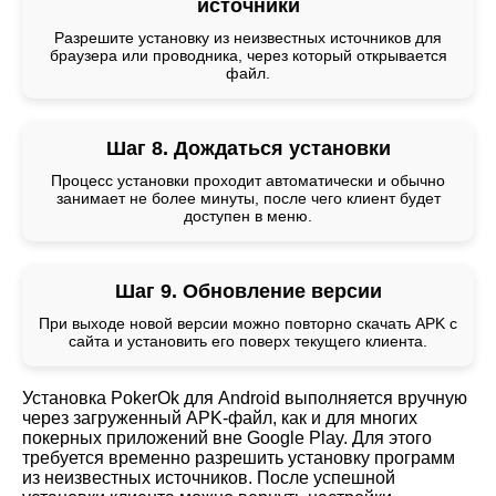
источники
Разрешите установку из неизвестных источников для
браузера или проводника, через который открывается
файл.
Шаг 8. Дождаться установки
Процесс установки проходит автоматически и обычно
занимает не более минуты, после чего клиент будет
доступен в меню.
Шаг 9. Обновление версии
При выходе новой версии можно повторно скачать APK с
сайта и установить его поверх текущего клиента.
Установка PokerOk для Android выполняется вручную
через загруженный APK-файл, как и для многих
покерных приложений вне Google Play. Для этого
требуется временно разрешить установку программ
из неизвестных источников. После успешной