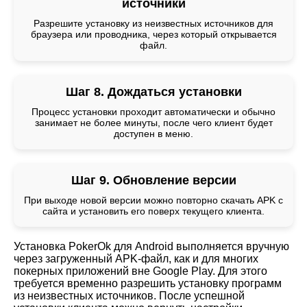
источники
Разрешите установку из неизвестных источников для
браузера или проводника, через который открывается
файл.
Шаг 8. Дождаться установки
Процесс установки проходит автоматически и обычно
занимает не более минуты, после чего клиент будет
доступен в меню.
Шаг 9. Обновление версии
При выходе новой версии можно повторно скачать APK с
сайта и установить его поверх текущего клиента.
Установка PokerOk для Android выполняется вручную
через загруженный APK-файл, как и для многих
покерных приложений вне Google Play. Для этого
требуется временно разрешить установку программ
из неизвестных источников. После успешной