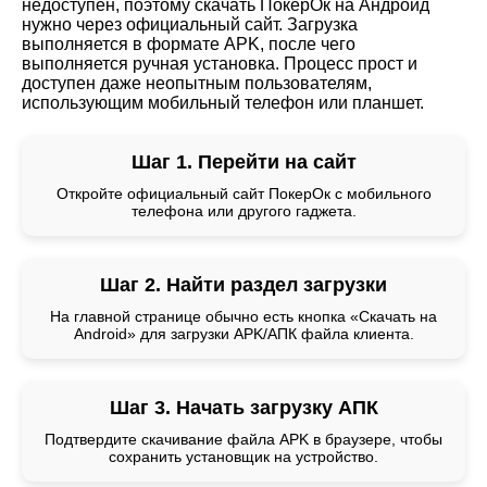
недоступен, поэтому скачать ПокерОк на Андроид
нужно через официальный сайт. Загрузка
выполняется в формате APK, после чего
выполняется ручная установка. Процесс прост и
доступен даже неопытным пользователям,
использующим мобильный телефон или планшет.
Шаг 1. Перейти на сайт
Откройте официальный сайт ПокерОк с мобильного
телефона или другого гаджета.
Шаг 2. Найти раздел загрузки
На главной странице обычно есть кнопка «Скачать на
Android» для загрузки APK/АПК файла клиента.
Шаг 3. Начать загрузку АПК
Подтвердите скачивание файла APK в браузере, чтобы
сохранить установщик на устройство.