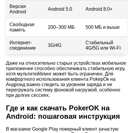
Версия
Android 5.0
Android 8.0+
Android
Свободная
200–300 МБ
500 МБ и выше
память
Интернет-
Стабильный
3G/4G
соединение
4G/5G или Wi-Fi
Даже на относительно старых устройствах мобильное
приложение способно обеспечивать стабильную игру,
хотя мультитейблинг может быть ограничен. Для
комфортного использования клиента PokерОк на
Андроид важно следить за уровнем заряда и не
перегружать систему фоновой нагрузкой, особенно
при долгих сессиях.
Где и как скачать PokerOK на
Android: пошаговая инструкция
В магазине Google Play покерный клиент зачастую