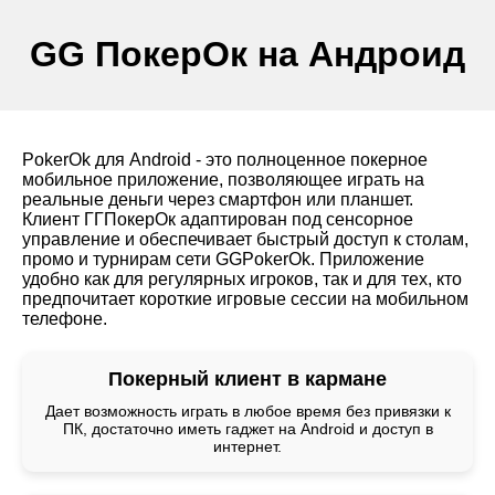
GG ПокерОк на Андроид
PokerOk для Android - это полноценное покерное
мобильное приложение, позволяющее играть на
реальные деньги через смартфон или планшет.
Клиент ГГПокерОк адаптирован под сенсорное
управление и обеспечивает быстрый доступ к столам,
промо и турнирам сети GGPokerOk. Приложение
удобно как для регулярных игроков, так и для тех, кто
предпочитает короткие игровые сессии на мобильном
телефоне.
Покерный клиент в кармане
Дает возможность играть в любое время без привязки к
ПК, достаточно иметь гаджет на Android и доступ в
интернет.