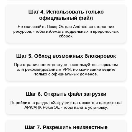
Шаг 4. Использовать только
официальный файл
Не скачивайте ПокерОк для Android со сторонних
ресурсов, чтобы избежать поддельных и вредоносных
сборок.
Шаг 5. Обход возможных блокировок
При ограниченном доступе воспользуйтесь зеркалом
или рекомендованным VPN, но скачивание ведите
только с официальных доменов.
Шаг 6. Открыть файл загрузки
Перейдите в раздел «Загрузки» на гаджете и нажмите на
APK/АПК PokerOk, чтобы начать установку.
Шаг 7. Разрешить неизвестные