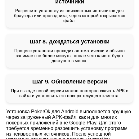
источники
Разрешите установку из неизвестных источников для
браузера или проводника, через который открывается
файл.
Шаг 8. Дождаться установки
Процесс установки проходит автоматически и обычно
занимает не более минуты, после чего клиент будет
доступен в меню.
Шаг 9. Обновление версии
При выходе новой версии можно повторно скачать APK с
сайта и установить его поверх текущего клиента.
Установка PokerOk для Android выполняется вручную
через загруженный APK-файл, как и для многих
покерных приложений вне Google Play. Для этого
требуется временно разрешить установку программ
из неизвестных источников. После успешной