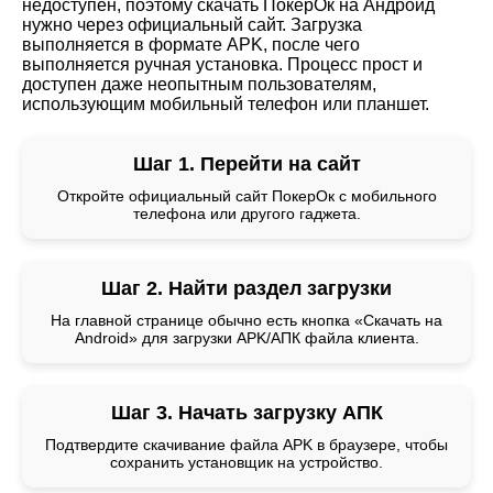
недоступен, поэтому скачать ПокерОк на Андроид
нужно через официальный сайт. Загрузка
выполняется в формате APK, после чего
выполняется ручная установка. Процесс прост и
доступен даже неопытным пользователям,
использующим мобильный телефон или планшет.
Шаг 1. Перейти на сайт
Откройте официальный сайт ПокерОк с мобильного
телефона или другого гаджета.
Шаг 2. Найти раздел загрузки
На главной странице обычно есть кнопка «Скачать на
Android» для загрузки APK/АПК файла клиента.
Шаг 3. Начать загрузку АПК
Подтвердите скачивание файла APK в браузере, чтобы
сохранить установщик на устройство.