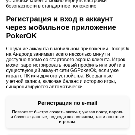
установки клиента можно вернуть настройки
безопасности в стандартное положение.
Регистрация и вход в аккаунт
через мобильное приложение
PokerOK
Создание аккаунта в мобильном приложении ПокерОк
на Андроид занимает всего несколько минут и
доступно прямо со стартового экрана клиента. Игрок
может зарегистрировать новый профиль или войти в
существующий аккаунт сети GGPokerOk, если уже
играл с ПК или другого устройства. Все данные
учетной записи, включая баланс и историю игры,
синхронизируются автоматически.
Регистрация по e-mail
Позволяет быстро создать аккаунт, указав почту, пароль
и базовые данные, подходя как новичкам, так и опытным
игрокам.