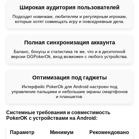
Широкая аудитория пользователей
Подходит новичкам, любителям и регулярным игрокам,
которые хотят совмещать игру и повседневные дела.
Полная синхронизация аккаунта
Баланс, бонусы и статистика те же, что и в десктопной
версии GGPokerOk, вход возможен с любого устройства.
Оптимизация под гаджеты
Интерфейс PokerOk для Android настроен под
управление пальцами и небольшие экраны смартфонов
и планшетов.
Системные требования и совместимость
PokerOK с устройствами на Android:
Параметр
Минимум
Рекомендовано