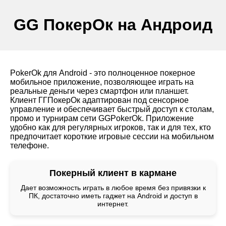
GG ПокерОк на Андроид
PokerOk для Android - это полноценное покерное
мобильное приложение, позволяющее играть на
реальные деньги через смартфон или планшет.
Клиент ГГПокерОк адаптирован под сенсорное
управление и обеспечивает быстрый доступ к столам,
промо и турнирам сети GGPokerOk. Приложение
удобно как для регулярных игроков, так и для тех, кто
предпочитает короткие игровые сессии на мобильном
телефоне.
Покерный клиент в кармане
Дает возможность играть в любое время без привязки к
ПК, достаточно иметь гаджет на Android и доступ в
интернет.