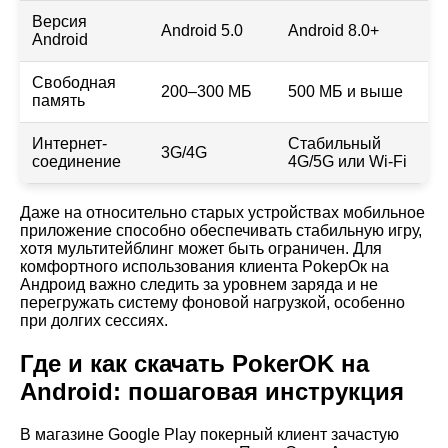
Версия
Android 5.0
Android 8.0+
Android
Свободная
200–300 МБ
500 МБ и выше
память
Интернет-
Стабильный
3G/4G
соединение
4G/5G или Wi-Fi
Даже на относительно старых устройствах мобильное
приложение способно обеспечивать стабильную игру,
хотя мультитейблинг может быть ограничен. Для
комфортного использования клиента PokерОк на
Андроид важно следить за уровнем заряда и не
перегружать систему фоновой нагрузкой, особенно
при долгих сессиях.
Где и как скачать PokerOK на
Android: пошаговая инструкция
В магазине Google Play покерный клиент зачастую