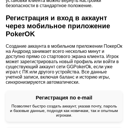
установки клиента можно вернуть настройки
безопасности в стандартное положение.
Регистрация и вход в аккаунт
через мобильное приложение
PokerOK
Создание аккаунта в мобильном приложении ПокерОк
на Андроид занимает всего несколько минут и
доступно прямо со стартового экрана клиента. Игрок
может зарегистрировать новый профиль или войти в
существующий аккаунт сети GGPokerOk, если уже
играл с ПК или другого устройства. Все данные
учетной записи, включая баланс и историю игры,
синхронизируются автоматически.
Регистрация по e-mail
Позволяет быстро создать аккаунт, указав почту, пароль
и базовые данные, подходя как новичкам, так и опытным
игрокам.