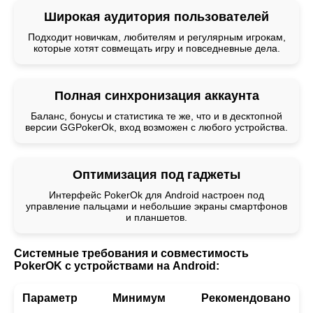
Широкая аудитория пользователей
Подходит новичкам, любителям и регулярным игрокам,
которые хотят совмещать игру и повседневные дела.
Полная синхронизация аккаунта
Баланс, бонусы и статистика те же, что и в десктопной
версии GGPokerOk, вход возможен с любого устройства.
Оптимизация под гаджеты
Интерфейс PokerOk для Android настроен под
управление пальцами и небольшие экраны смартфонов
и планшетов.
Системные требования и совместимость
PokerOK с устройствами на Android:
Параметр
Минимум
Рекомендовано