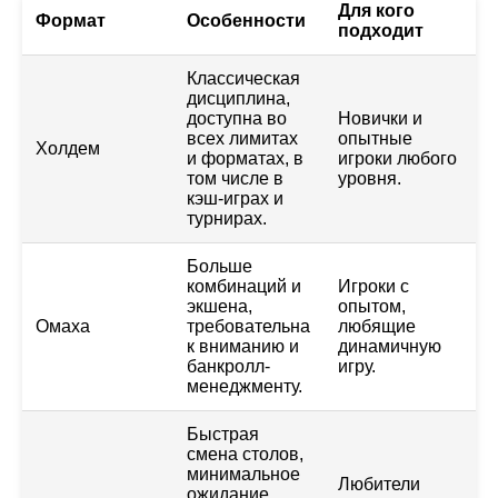
Для кого
Формат
Особенности
подходит
Классическая
дисциплина,
доступна во
Новички и
всех лимитах
опытные
Холдем
и форматах, в
игроки любого
том числе в
уровня.
кэш-играх и
турнирах.
Больше
комбинаций и
Игроки с
экшена,
опытом,
Омаха
требовательна
любящие
к вниманию и
динамичную
банкролл-
игру.
менеджменту.
Быстрая
смена столов,
минимальное
Любители
ожидание