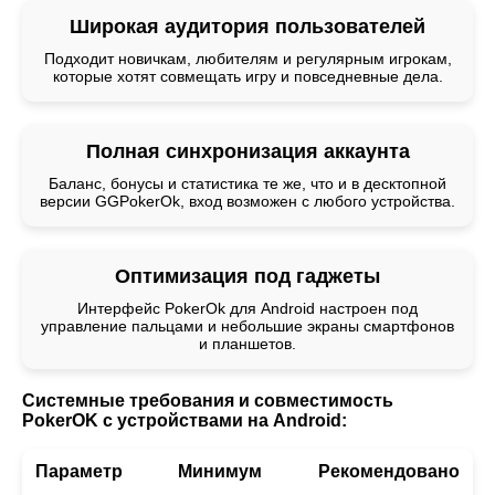
Широкая аудитория пользователей
Подходит новичкам, любителям и регулярным игрокам,
которые хотят совмещать игру и повседневные дела.
Полная синхронизация аккаунта
Баланс, бонусы и статистика те же, что и в десктопной
версии GGPokerOk, вход возможен с любого устройства.
Оптимизация под гаджеты
Интерфейс PokerOk для Android настроен под
управление пальцами и небольшие экраны смартфонов
и планшетов.
Системные требования и совместимость
PokerOK с устройствами на Android:
Параметр
Минимум
Рекомендовано