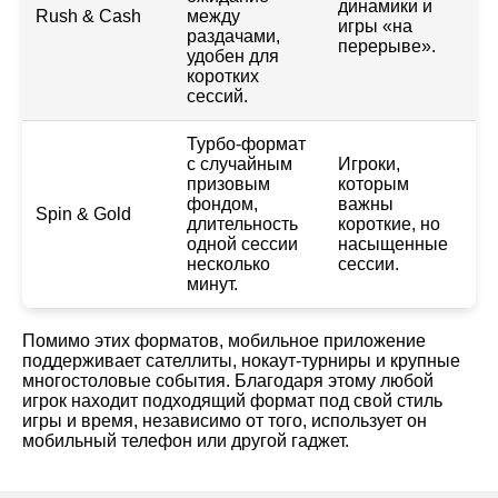
динамики и
Rush & Cash
между
игры «на
раздачами,
перерыве».
удобен для
коротких
сессий.
Турбо-формат
с случайным
Игроки,
призовым
которым
фондом,
важны
Spin & Gold
длительность
короткие, но
одной сессии
насыщенные
несколько
сессии.
минут.
Помимо этих форматов, мобильное приложение
поддерживает сателлиты, нокаут-турниры и крупные
многостоловые события. Благодаря этому любой
игрок находит подходящий формат под свой стиль
игры и время, независимо от того, использует он
мобильный телефон или другой гаджет.