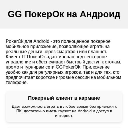
GG ПокерОк на Андроид
PokerOk для Android - это полноценное покерное
мобильное приложение, позволяющее играть на
реальные деньги через смартфон или планшет.
Клиент ГГПокерОк адаптирован под сенсорное
управление и обеспечивает быстрый доступ к столам,
промо и турнирам сети GGPokerOk. Приложение
удобно как для регулярных игроков, так и для тех, кто
предпочитает короткие игровые сессии на мобильном
телефоне.
Покерный клиент в кармане
Дает возможность играть в любое время без привязки к
ПК, достаточно иметь гаджет на Android и доступ в
интернет.