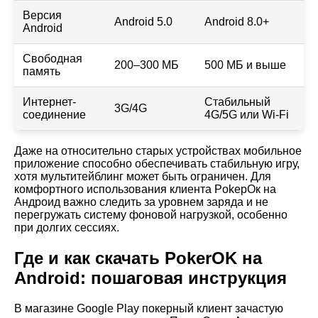
Версия
Android 5.0
Android 8.0+
Android
Свободная
200–300 МБ
500 МБ и выше
память
Интернет-
Стабильный
3G/4G
соединение
4G/5G или Wi-Fi
Даже на относительно старых устройствах мобильное
приложение способно обеспечивать стабильную игру,
хотя мультитейблинг может быть ограничен. Для
комфортного использования клиента PokерОк на
Андроид важно следить за уровнем заряда и не
перегружать систему фоновой нагрузкой, особенно
при долгих сессиях.
Где и как скачать PokerOK на
Android: пошаговая инструкция
В магазине Google Play покерный клиент зачастую