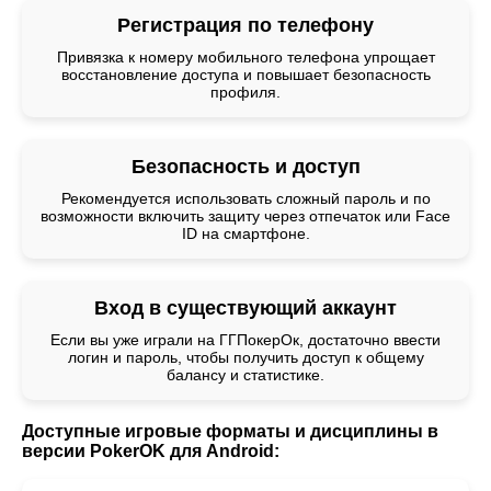
Регистрация по телефону
Привязка к номеру мобильного телефона упрощает
восстановление доступа и повышает безопасность
профиля.
Безопасность и доступ
Рекомендуется использовать сложный пароль и по
возможности включить защиту через отпечаток или Face
ID на смартфоне.
Вход в существующий аккаунт
Если вы уже играли на ГГПокерОк, достаточно ввести
логин и пароль, чтобы получить доступ к общему
балансу и статистике.
Доступные игровые форматы и дисциплины в
версии PokerOK для Android: