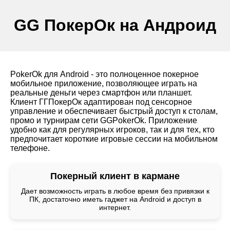
GG ПокерОк на Андроид
PokerOk для Android - это полноценное покерное
мобильное приложение, позволяющее играть на
реальные деньги через смартфон или планшет.
Клиент ГГПокерОк адаптирован под сенсорное
управление и обеспечивает быстрый доступ к столам,
промо и турнирам сети GGPokerOk. Приложение
удобно как для регулярных игроков, так и для тех, кто
предпочитает короткие игровые сессии на мобильном
телефоне.
Покерный клиент в кармане
Дает возможность играть в любое время без привязки к
ПК, достаточно иметь гаджет на Android и доступ в
интернет.