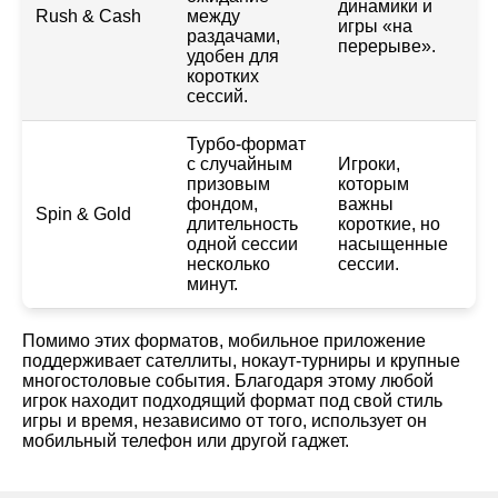
динамики и
Rush & Cash
между
игры «на
раздачами,
перерыве».
удобен для
коротких
сессий.
Турбо-формат
с случайным
Игроки,
призовым
которым
фондом,
важны
Spin & Gold
длительность
короткие, но
одной сессии
насыщенные
несколько
сессии.
минут.
Помимо этих форматов, мобильное приложение
поддерживает сателлиты, нокаут-турниры и крупные
многостоловые события. Благодаря этому любой
игрок находит подходящий формат под свой стиль
игры и время, независимо от того, использует он
мобильный телефон или другой гаджет.