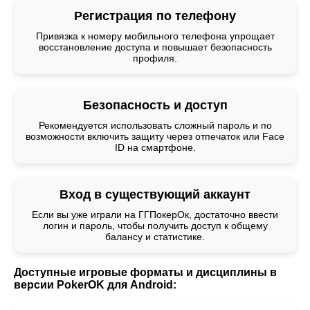
Регистрация по телефону
Привязка к номеру мобильного телефона упрощает
восстановление доступа и повышает безопасность
профиля.
Безопасность и доступ
Рекомендуется использовать сложный пароль и по
возможности включить защиту через отпечаток или Face
ID на смартфоне.
Вход в существующий аккаунт
Если вы уже играли на ГГПокерОк, достаточно ввести
логин и пароль, чтобы получить доступ к общему
балансу и статистике.
Доступные игровые форматы и дисциплины в
версии PokerOK для Android: