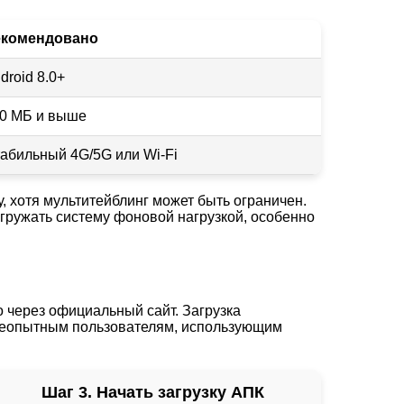
екомендовано
droid 8.0+
0 МБ и выше
абильный 4G/5G или Wi-Fi
 хотя мультитейблинг может быть ограничен.
гружать систему фоновой нагрузкой, особенно
о через официальный сайт. Загрузка
 неопытным пользователям, использующим
Шаг 3. Начать загрузку АПК