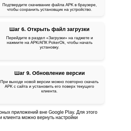
Подтвердите скачивание файла APK в браузере,
чтобы сохранить установщик на устройство.
Шаг 6. Открыть файл загрузки
Перейдите в раздел «Загрузки» на гаджете и
нажмите на APK/АПК PokerOk, чтобы начать
установку.
Шаг 9. Обновление версии
При выходе новой версии можно повторно скачать
APK с сайта и установить его поверх текущего
клиента.
рных приложений вне Google Play. Для этого
и клиента можно вернуть настройки