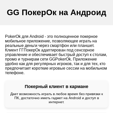
GG ПокерОк на Андроид
PokerOk для Android - это полноценное покерное
мобильное приложение, позволяющее играть на
реальные деньги через смартфон или планшет.
Клиент ГГПокерОк адаптирован под сенсорное
управление и обеспечивает быстрый доступ к столам,
промо и турнирам сети GGPokerOk. Приложение
удобно как для регулярных игроков, так и для тех, кто
предпочитает короткие игровые сессии на мобильном
телефоне.
Покерный клиент в кармане
Дает возможность играть в любое время без привязки к
ПК, достаточно иметь гаджет на Android и доступ в
интернет.