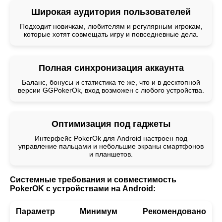
Широкая аудитория пользователей
Подходит новичкам, любителям и регулярным игрокам,
которые хотят совмещать игру и повседневные дела.
Полная синхронизация аккаунта
Баланс, бонусы и статистика те же, что и в десктопной
версии GGPokerOk, вход возможен с любого устройства.
Оптимизация под гаджеты
Интерфейс PokerOk для Android настроен под
управление пальцами и небольшие экраны смартфонов
и планшетов.
Системные требования и совместимость
PokerOK с устройствами на Android:
Параметр
Минимум
Рекомендовано