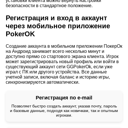
установки клиента можно вернуть настройки
безопасности в стандартное положение.
Регистрация и вход в аккаунт
через мобильное приложение
PokerOK
Создание аккаунта в мобильном приложении ПокерОк
на Андроид занимает всего несколько минут и
доступно прямо со стартового экрана клиента. Игрок
может зарегистрировать новый профиль или войти в
существующий аккаунт сети GGPokerOk, если уже
играл с ПК или другого устройства. Все данные
учетной записи, включая баланс и историю игры,
синхронизируются автоматически.
Регистрация по e-mail
Позволяет быстро создать аккаунт, указав почту, пароль
и базовые данные, подходя как новичкам, так и опытным
игрокам.