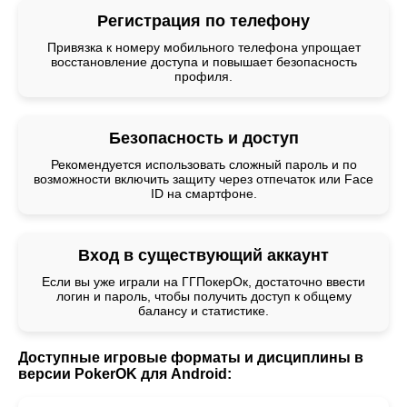
Регистрация по телефону
Привязка к номеру мобильного телефона упрощает
восстановление доступа и повышает безопасность
профиля.
Безопасность и доступ
Рекомендуется использовать сложный пароль и по
возможности включить защиту через отпечаток или Face
ID на смартфоне.
Вход в существующий аккаунт
Если вы уже играли на ГГПокерОк, достаточно ввести
логин и пароль, чтобы получить доступ к общему
балансу и статистике.
Доступные игровые форматы и дисциплины в
версии PokerOK для Android: