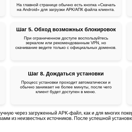
На главной странице обычно есть кнопка «Скачать
на Android» для загрузки APK/АПК файла клиента.
Шаг 5. Обход возможных блокировок
При ограниченном доступе воспользуйтесь
зеркалом или рекомендованным VPN, но
скачивание ведите только с официальных доменов.
Шаг 8. Дождаться установки
Процесс установки проходит автоматически и
обычно занимает не более минуты, после чего
клиент будет доступен в меню.
учную через загруженный APK-файл, как и для многих поке
рамм из неизвестных источников. После успешной установк