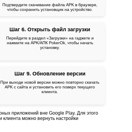
Подтвердите скачивание файла APK в браузере,
чтобы сохранить установщик на устройство.
Шаг 6. Открыть файл загрузки
Перейдите в раздел «Загрузки» на гаджете и
нажмите на APK/АПК PokerOk, чтобы начать
установку.
Шаг 9. Обновление версии
При выходе новой версии можно повторно скачать
APK с сайта и установить его поверх текущего
клиента.
рных приложений вне Google Play. Для этого
и клиента можно вернуть настройки