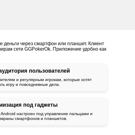
е деньги через смартфон или планшет. Клиент
рнирам сети GGPokerOk. Приложение удобно как
аудитория пользователей
ителям и регулярным игрокам, которые хотят
ть игру и повседневные дела.
мизация под гаджеты
Android настроен под управление пальцами и
экраны смартфонов и планшетов.