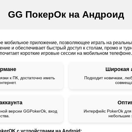
GG ПокерОк на Андроид
ное мобильное приложение, позволяющее играть на реальны
ние и обеспечивает быстрый доступ к столам, промо и ту
едпочитает короткие игровые сессии на мобильном телефоне.
армане
Широкая 
язки к ПК, достаточно иметь
Подходит новичкам, люб
интернет.
совмеща
аккаунта
Опти
опной версии GGPokerOk, вход
Интерфейс PokerOk для 
ства.
небольшие 
kerOK с устройствами на Android: